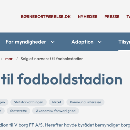
BØRNEBORTFØRELSE.DK
NYHEDER
PRESSE
T
For myndigheder
Adoption
Tilsy
mar
Salg af navneret til fodboldstadion
 til fodboldstadion
gen
Statsforvaltningen
Idræt
Kommunal interesse
e
Statsstøtte
Økonomisk forsvarlighed
dion til Viborg FF A/S. Herefter havde byrådet bemyndiget bo