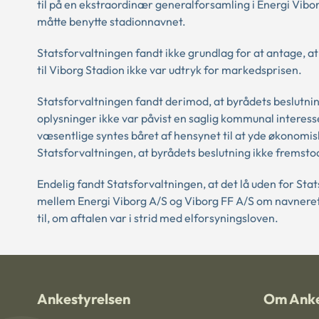
til på en ekstraordinær generalforsamling i Energi Vibo
måtte benytte stadionnavnet.
Statsforvaltningen fandt ikke grundlag for at antage,
til Viborg Stadion ikke var udtryk for markedsprisen.
Statsforvaltningen fandt derimod, at byrådets beslutni
oplysninger ikke var påvist en saglig kommunal interesse
væsentlige syntes båret af hensynet til at yde økonomisk s
Statsforvaltningen, at byrådets beslutning ikke fremst
Endelig fandt Statsforvaltningen, at det lå uden for Sta
mellem Energi Viborg A/S og Viborg FF A/S om navnerett
til, om aftalen var i strid med elforsyningsloven.
Ankestyrelsen
Om Anke