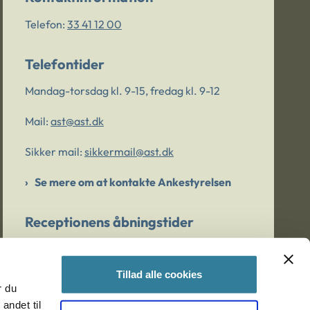
Telefon:
33 41 12 00
Telefontider
Mandag-torsdag kl. 9-15, fredag kl. 9-12
Mail:
ast@ast.dk
Sikker mail:
sikkermail@ast.dk
Se mere om at kontakte Ankestyrelsen
Receptionens åbningstider
Mandag-torsdag kl. 9-15, fredag kl. 9-13
Tillad alle cookies
r du
Er du bekymret for et barn/en ung?
andet til