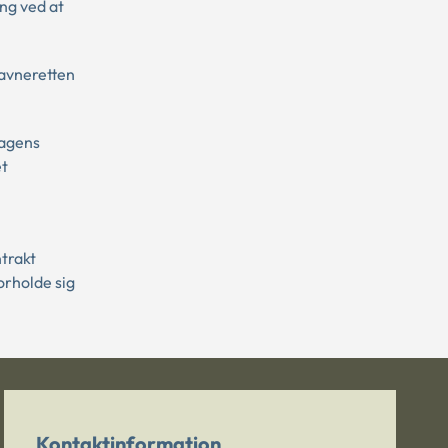
ng ved at
navneretten
sagens
et
ntrakt
orholde sig
Kontaktinformation