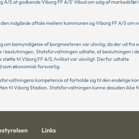
rg A/S at godkende Viborg FF A/S' tilbud om salg af markedsføri
 at den indgåede aftale mellem kommunen og Viborg FF A/S om 
ng om bemyndigelse af borgmesteren var ulovlig, da der ud fra 
 i beslutningen. Statsforvaltningen udtalte, at beslutningen i d
tøtte til Viborg FF A/S, hvilket var ulovligt. Derfor udtalte
od som økonomisk forsvarlig.
tsforvaltningens kompetence at forholde sig til den endelige ko
en til Viborg Stadion. Statsforvaltningen kunne desuden ikke f
styrelsen
Links