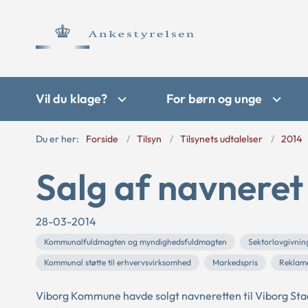
Vil du klage?
For børn og unge
Du er her:
Forside
Tilsyn
Tilsynets udtalelser
2014
Salg af navneret
28-03-2014
Kommunalfuldmagten og myndighedsfuldmagten
Sektorlovgivnin
Kommunal støtte til erhvervsvirksomhed
Markedspris
Reklam
Viborg Kommune havde solgt navneretten til Viborg Sta