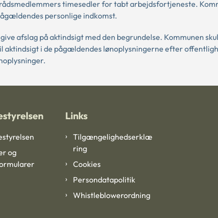
 byrådsmedlemmers timesedler for tabt arbejdsfortjeneste. Ko
e pågældendes personlige indkomst.
give afslag på aktindsigt med den begrundelse. Kommunen skul
til aktindsigt i de pågældendes lønoplysningerne efter offentli
ønoplysninger.
styrelsen
Links
styrelsen
Tilgængelighedserklæ
ring
er og
formularer
Cookies
Persondatapolitik
Whistleblowerordning