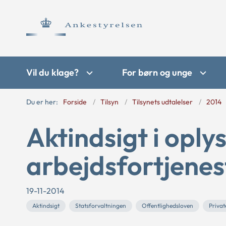
Vil du klage?
For børn og unge
Du er her:
Forside
Tilsyn
Tilsynets udtalelser
2014
Aktindsigt i oply
arbejdsfortjenes
19-11-2014
Aktindsigt
Statsforvaltningen
Offentlighedsloven
Privat