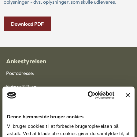
oplysninger - dvs. oplysninger, som skulle udleveres.
Download PDF
Ankestyrelsen
Postadresse:
Nytorv 7, 2. sal
9000 Aalborg
Denne hjemmeside bruger cookies
Ankestyrelsen Aalborg
Vi bruger cookies til at forbedre brugeroplevelsen på
ast.dk. Ved at tillade alle cookies giver du samtykke til, at
Ankestyrelsen København