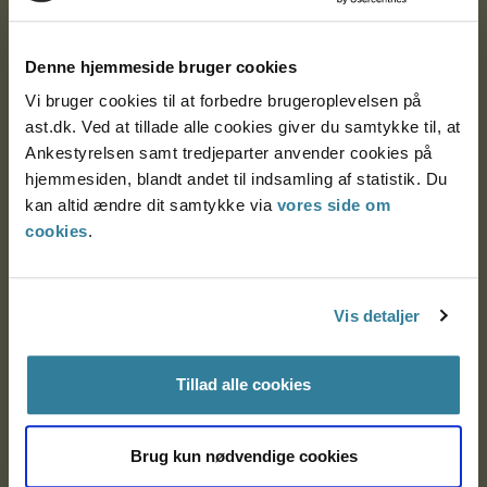
Ankestyrelsen
Postadresse:
Denne hjemmeside bruger cookies
Nytorv 7, 2. sal
Vi bruger cookies til at forbedre brugeroplevelsen på
9000 Aalborg
ast.dk. Ved at tillade alle cookies giver du samtykke til, at
Ankestyrelsen samt tredjeparter anvender cookies på
hjemmesiden, blandt andet til indsamling af statistik. Du
kan altid ændre dit samtykke via
vores side om
Ankestyrelsen Aalborg
cookies
.
Ankestyrelsen København
Vis detaljer
EAN: 57 98 000 35 48 21
CVR: 1007 4002
Tillad alle cookies
Brug kun nødvendige cookies
Om Ankestyrelsen