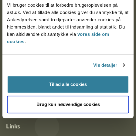
Vi bruger cookies til at forbedre brugeroplevelsen på
Ankestyrelsen Aalborg
ast.dk. Ved at tillade alle cookies giver du samtykke til, at
Ankestyrelsen samt tredjeparter anvender cookies på
hjemmesiden, blandt andet til indsamling af statistik. Du
Ankestyrelsen København
kan altid ændre dit samtykke via
vores side om
cookies
.
EAN: 57 98 000 35 48 21
CVR: 1007 4002
Vis detaljer
Om Ankestyrelsen
Tillad alle cookies
Om Ankestyrelsen
Brug kun nødvendige cookies
Blanketter og kontaktformularer
Links