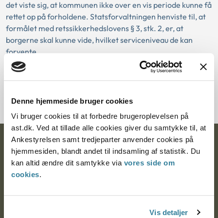
det viste sig, at kommunen ikke over en vis periode kunne få
rettet op på forholdene. Statsforvaltningen henviste til, at
formålet med retssikkerhedslovens § 3, stk. 2, er, at
borgerne skal kunne vide, hvilket serviceniveau de kan
forvente.
Download PDF
Denne hjemmeside bruger cookies
Vi bruger cookies til at forbedre brugeroplevelsen på
ast.dk. Ved at tillade alle cookies giver du samtykke til, at
Ankestyrelsen samt tredjeparter anvender cookies på
Ankestyrelsen
hjemmesiden, blandt andet til indsamling af statistik. Du
kan altid ændre dit samtykke via
vores side om
Postadresse:
cookies
.
Nytorv 7, 2. sal
9000 Aalborg
Vis detaljer