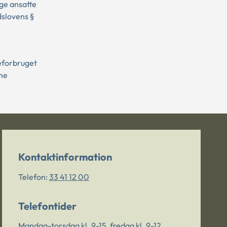
ge ansatte
dslovens §
ceforbruget
nne
Kontaktinformation
Telefon:
33 41 12 00
Telefontider
Mandag-torsdag kl. 9-15, fredag kl. 9-12