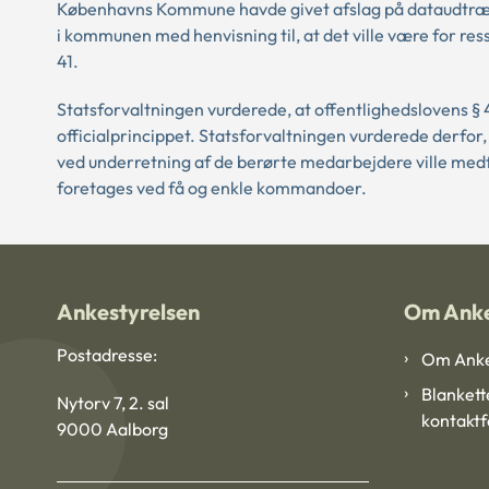
Københavns Kommune havde givet afslag på dataudtræk 
i kommunen med henvisning til, at det ville være for re
41.
Statsforvaltningen vurderede, at offentlighedslovens § 
officialprincippet. Statsforvaltningen vurderede derfor
ved underretning af de berørte medarbejdere ville med
foretages ved få og enkle kommandoer.
Ankestyrelsen
Om Anke
Postadresse:
Om Anke
Blankett
Nytorv 7, 2. sal
kontakt
9000 Aalborg