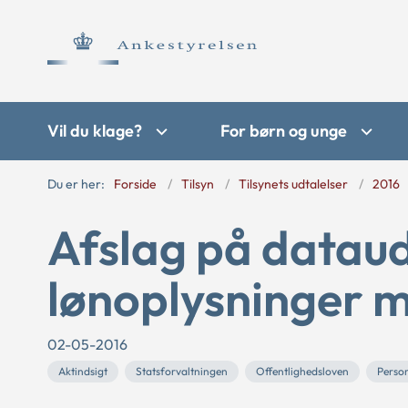
Vil du klage?
For børn og unge
Du er her:
Forside
Tilsyn
Tilsynets udtalelser
2016
Afslag på datau
lønoplysninger m
02-05-2016
Aktindsigt
Statsforvaltningen
Offentlighedsloven
Perso