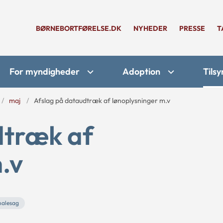
BØRNEBORTFØRELSE.DK
NYHEDER
PRESSE
T
For myndigheder
Adoption
Tilsy
maj
Afslag på dataudtræk af lønoplysninger m.v
dtræk af
.v
nalesag