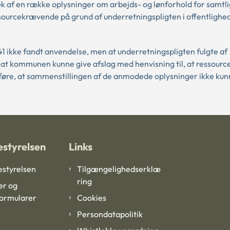
af en række oplysninger om arbejds- og lønforhold for samtli
ssourcekrævende på grund af underretningspligten i offentlighe
41 ikke fandt anvendelse, men at underretningspligten fulgte af
, at kommunen kunne give afslag med henvisning til, at ressour
føre, at sammenstillingen af de anmodede oplysninger ikke ku
styrelsen
Links
styrelsen
Tilgængelighedserklæ
ring
er og
formularer
Cookies
Persondatapolitik