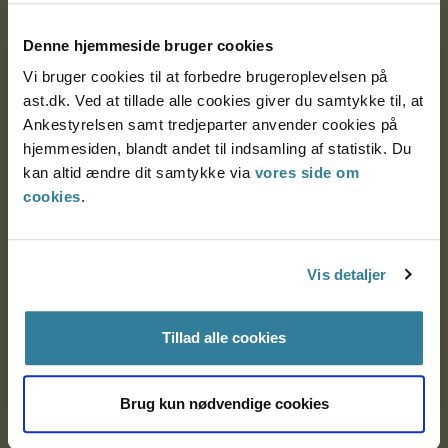
Postadresse:
Denne hjemmeside bruger cookies
Nytorv 7, 2. sal
Vi bruger cookies til at forbedre brugeroplevelsen på
9000 Aalborg
ast.dk. Ved at tillade alle cookies giver du samtykke til, at
Ankestyrelsen samt tredjeparter anvender cookies på
hjemmesiden, blandt andet til indsamling af statistik. Du
Ankestyrelsen Aalborg
kan altid ændre dit samtykke via
vores side om
cookies
.
Ankestyrelsen København
Vis detaljer
EAN: 57 98 000 35 48 21
CVR: 1007 4002
Tillad alle cookies
Om Ankestyrelsen
Brug kun nødvendige cookies
Om Ankestyrelsen