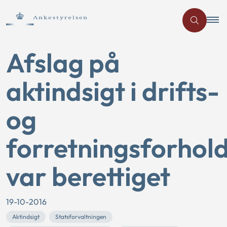
Afslag på
aktindsigt i drifts-
og
forretningsforhol
var berettiget
19-10-2016
Aktindsigt
Statsforvaltningen