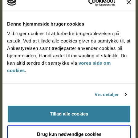
Ankestyrelsen
Denne hjemmeside bruger cookies
Postadresse:
Vi bruger cookies til at forbedre brugeroplevelsen på
Nytorv 7, 2. sal
ast.dk. Ved at tillade alle cookies giver du samtykke til, at
9000 Aalborg
Ankestyrelsen samt tredjeparter anvender cookies på
hjemmesiden, blandt andet til indsamling af statistik. Du
kan altid ændre dit samtykke via
vores side om
Ankestyrelsen Aalborg
cookies
.
Ankestyrelsen København
Vis detaljer
EAN: 57 98 000 35 48 21
Tillad alle cookies
CVR: 1007 4002
Brug kun nødvendige cookies