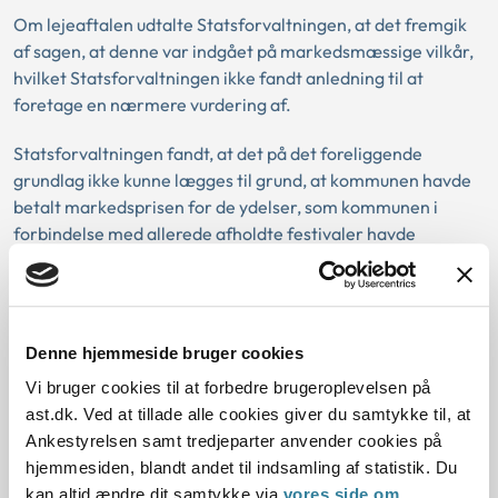
Om lejeaftalen udtalte Statsforvaltningen, at det fremgik
af sagen, at denne var indgået på markedsmæssige vilkår,
hvilket Statsforvaltningen ikke fandt anledning til at
foretage en nærmere vurdering af.
Statsforvaltningen fandt, at det på det foreliggende
grundlag ikke kunne lægges til grund, at kommunen havde
betalt markedsprisen for de ydelser, som kommunen i
forbindelse med allerede afholdte festivaler havde
modtaget i medfør af sponsoraftalen.
Statsforvaltningen bad herefter kommunen om en
udtalelse om, hvorvidt kommunen har betalt
Denne hjemmeside bruger cookies
markedsprisen for disse ydelser.
Vi bruger cookies til at forbedre brugeroplevelsen på
ast.dk. Ved at tillade alle cookies giver du samtykke til, at
Download PDF
Ankestyrelsen samt tredjeparter anvender cookies på
hjemmesiden, blandt andet til indsamling af statistik. Du
kan altid ændre dit samtykke via
vores side om