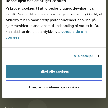
Denne hjemmeside bruger cookies
Vi bruger cookies til at forbedre brugeroplevelsen på
ast.dk. Ved at tillade alle cookies giver du samtykke til, at
Ankestyrelsen Aalborg
Ankestyrelsen samt tredjeparter anvender cookies på
hjemmesiden, blandt andet til indsamling af statistik. Du
kan altid ændre dit samtykke via
vores side om
Ankestyrelsen København
cookies
.
EAN: 57 98 000 35 48 21
Vis detaljer
CVR: 1007 4002
Tillad alle cookies
Om Ankestyrelsen
Om Ankestyrelsen
Brug kun nødvendige cookies
Blanketter og kontaktformularer