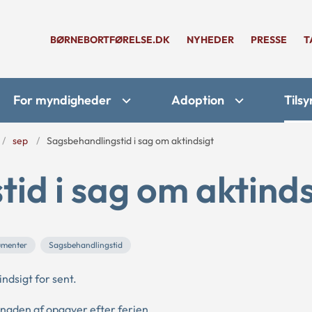
BØRNEBORTFØRELSE.DK
NYHEDER
PRESSE
T
For myndigheder
Adoption
Tilsy
sep
Sagsbehandlingstid i sag om aktindsigt
id i sag om aktinds
umenter
Sagsbehandlingstid
dsigt for sent.
gden af opgaver efter ferien.