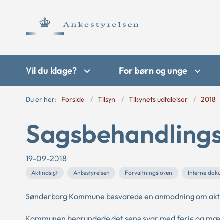
Vil du klage?
For børn og unge
Du er her:
Forside
Tilsyn
Tilsynets udtalelser
2018
Sagsbehandlingst
19-09-2018
Aktindsigt
Ankestyrelsen
Forvaltningsloven
Interne dok
Sønderborg Kommune besvarede en anmodning om aktin
Kommunen begrundede det sene svar med ferie og mæn