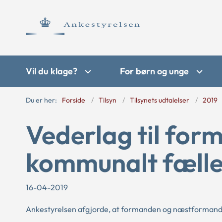
Vil du klage?
For børn og unge
Du er her:
Forside
Tilsyn
Tilsynets udtalelser
2019
Vederlag til fo
kommunalt fæll
16-04-2019
Ankestyrelsen afgjorde, at formanden og næstformanden