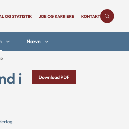
AL OG STATISTIK
JOB OG KARRIERE
KONTAKT
n
Nævn
ab
nd i
Download PDF
derlag.