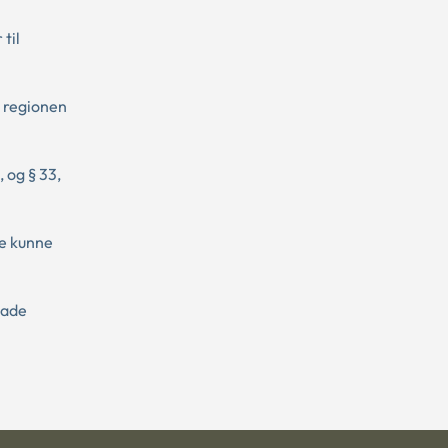
til
r regionen
 og § 33,
le kunne
kade