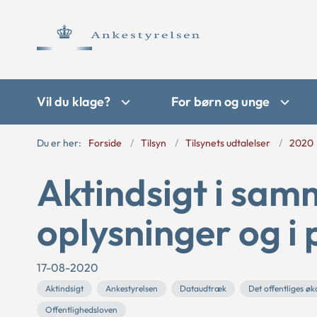
Vil du klage?
For børn og unge
Du er her:
Forside
Tilsyn
Tilsynets udtalelser
2020
Aktindsigt i samm
oplysninger og i 
17-08-2020
Aktindsigt
Ankestyrelsen
Dataudtræk
Det offentliges ø
Offentlighedsloven