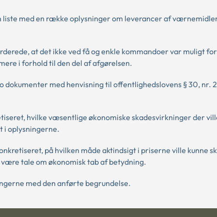
n liste med en række oplysninger om leverancer af værnemidler 
urderede, at det ikke ved få og enkle kommandoer var muligt fo
ere i forhold til den del af afgørelsen.
 dokumenter med henvisning til offentlighedslovens § 30, nr. 2,
tiseret, hvilke væsentlige økonomiske skadesvirkninger der vil
t i oplysningerne.
nkretiseret, på hvilken måde aktindsigt i priserne ville kunne s
e være tale om økonomisk tab af betydning.
sningerne med den anførte begrundelse.