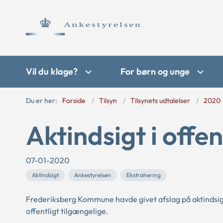
Vil du klage?
For børn og unge
Du er her:
Forside
Tilsyn
Tilsynets udtalelser
2020
Aktindsigt i offe
07-01-2020
Aktindsigt
Ankestyrelsen
Ekstrahering
Frederiksberg Kommune havde givet afslag på aktindsigt 
offentligt tilgængelige.