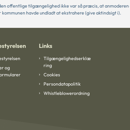
den offentlige tilgængelighed ikke var så præcis, at anmoderen
r kommunen havde undladt at ekstrahere (give aktindsigt i).
styrelsen
Links
styrelsen
Tilgængelighedserklæ
ring
er og
formularer
Cookies
Persondatapolitik
Whistleblowerordning