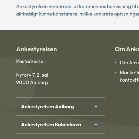
Ankestyrelsen vurderede, at kommunens henvisning til 
aktindsigt kunne konstatere, hvilke konkrete oplysninge
Ankestyrelsen
Om Anke
Postadresse:
Om Anke
Blankett
Nytorv 7, 2. sal
kontakt
9000 Aalborg
Ankestyrelsen Aalborg
Ankestyrelsen København