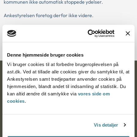
kommunen ikke automatisk stoppede ydelser.
Ankestyrelsen foretog derfor ikke videre.
Download PDF
Denne hjemmeside bruger cookies
Vi bruger cookies til at forbedre brugeroplevelsen på
ast.dk. Ved at tillade alle cookies giver du samtykke til, at
Ankestyrelsen
Ankestyrelsen samt tredjeparter anvender cookies på
Postadresse:
hjemmesiden, blandt andet til indsamling af statistik. Du
kan altid ændre dit samtykke via
vores side om
Nytorv 7, 2. sal
cookies
.
9000 Aalborg
Vis detaljer
Ankestyrelsen Aalborg