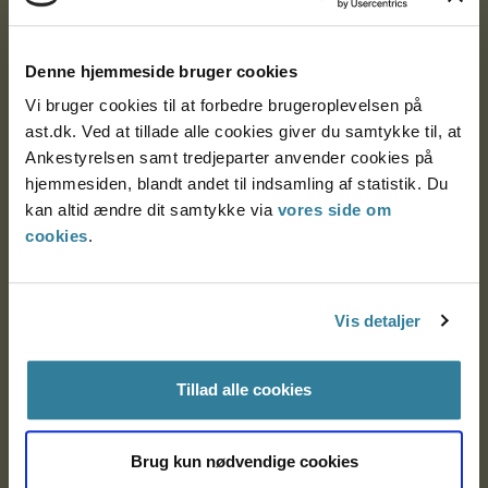
Ankestyrelsen
Postadresse:
Denne hjemmeside bruger cookies
Vi bruger cookies til at forbedre brugeroplevelsen på
Nytorv 7, 2. sal
ast.dk. Ved at tillade alle cookies giver du samtykke til, at
9000 Aalborg
Ankestyrelsen samt tredjeparter anvender cookies på
hjemmesiden, blandt andet til indsamling af statistik. Du
kan altid ændre dit samtykke via
vores side om
Ankestyrelsen Aalborg
cookies
.
Ankestyrelsen København
Vis detaljer
EAN: 57 98 000 35 48 21
Tillad alle cookies
CVR: 1007 4002
Brug kun nødvendige cookies
Om Ankestyrelsen