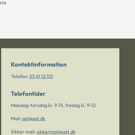
ere
Kontaktinformation
Telefon:
33 41 12 00
Telefontider
Mandag-torsdag kl. 9-15, fredag kl. 9-12
Mail:
ast@ast.dk
Sikker mail:
sikkermail@ast.dk