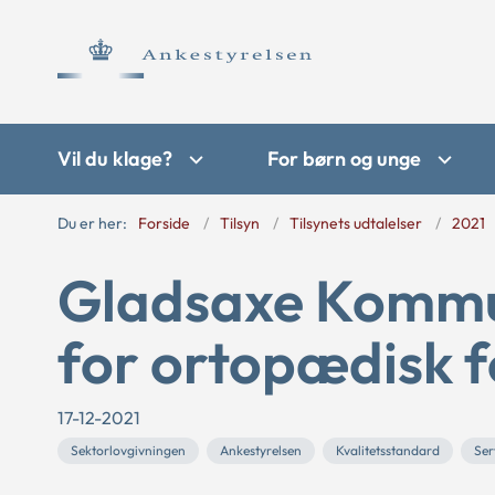
Vil du klage?
For børn og unge
Du er her:
Forside
Tilsyn
Tilsynets udtalelser
2021
Gladsaxe Kommun
for ortopædisk f
17-12-2021
Sektorlovgivningen
Ankestyrelsen
Kvalitetsstandard
Ser