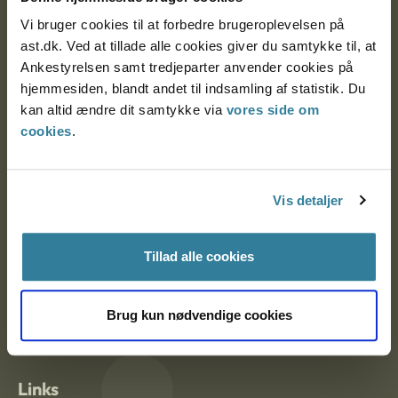
Vi bruger cookies til at forbedre brugeroplevelsen på
ast.dk. Ved at tillade alle cookies giver du samtykke til, at
Ankestyrelsen Aalborg
Ankestyrelsen samt tredjeparter anvender cookies på
hjemmesiden, blandt andet til indsamling af statistik. Du
Ankestyrelsen København
kan altid ændre dit samtykke via
vores side om
cookies
.
EAN: 57 98 000 35 48 21
CVR: 1007 4002
Vis detaljer
Tillad alle cookies
Om Ankestyrelsen
Om Ankestyrelsen
Brug kun nødvendige cookies
Blanketter og kontaktformularer
Links