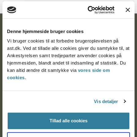
Ankestyrelsen
Denne hjemmeside bruger cookies
Postadresse:
Vi bruger cookies til at forbedre brugeroplevelsen på
ast.dk. Ved at tillade alle cookies giver du samtykke til, at
Nytorv 7, 2. sal
Ankestyrelsen samt tredjeparter anvender cookies på
9000 Aalborg
hjemmesiden, blandt andet til indsamling af statistik. Du
kan altid ændre dit samtykke via
vores side om
cookies
.
Ankestyrelsen Aalborg
Vis detaljer
Ankestyrelsen København
Tillad alle cookies
EAN: 57 98 000 35 48 21
CVR: 1007 4002