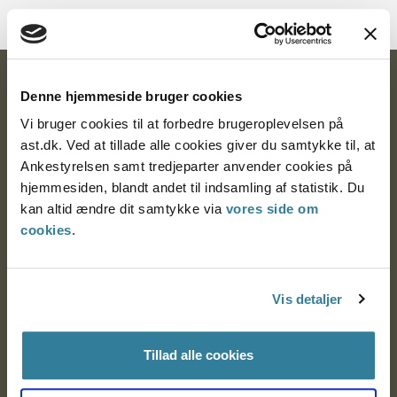
Ankestyrelsen
Denne hjemmeside bruger cookies
Vi bruger cookies til at forbedre brugeroplevelsen på
Postadresse:
ast.dk. Ved at tillade alle cookies giver du samtykke til, at
Nytorv 7, 2. sal
Ankestyrelsen samt tredjeparter anvender cookies på
9000 Aalborg
hjemmesiden, blandt andet til indsamling af statistik. Du
kan altid ændre dit samtykke via
vores side om
cookies
.
Ankestyrelsen Aalborg
Vis detaljer
Ankestyrelsen København
Tillad alle cookies
EAN: 57 98 000 35 48 21
CVR: 1007 4002