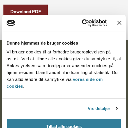
Download PDF
Denne hjemmeside bruger cookies
Ankestyrelsen
Vi bruger cookies til at forbedre brugeroplevelsen på
ast.dk. Ved at tillade alle cookies giver du samtykke til, at
Postadresse:
Ankestyrelsen samt tredjeparter anvender cookies på
hjemmesiden, blandt andet til indsamling af statistik. Du
Nytorv 7, 2. sal
kan altid ændre dit samtykke via
vores side om
9000 Aalborg
cookies
.
Ankestyrelsen Aalborg
Vis detaljer
Ankestyrelsen København
Tillad alle cookies