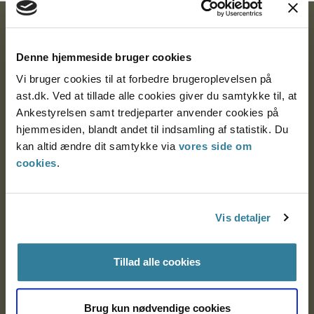
Ankestyrelsen
Denne hjemmeside bruger cookies
Postadresse:
Vi bruger cookies til at forbedre brugeroplevelsen på
Nytorv 7, 2. sal
ast.dk. Ved at tillade alle cookies giver du samtykke til, at
9000 Aalborg
Ankestyrelsen samt tredjeparter anvender cookies på
hjemmesiden, blandt andet til indsamling af statistik. Du
kan altid ændre dit samtykke via
vores side om
Ankestyrelsen Aalborg
cookies
.
Ankestyrelsen København
Vis detaljer
EAN: 57 98 000 35 48 21
Tillad alle cookies
CVR: 1007 4002
Brug kun nødvendige cookies