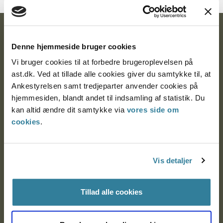
Ankestyrelsen
Denne hjemmeside bruger cookies
Postadresse:
Vi bruger cookies til at forbedre brugeroplevelsen på
ast.dk. Ved at tillade alle cookies giver du samtykke til, at
Nytorv 7, 2. sal
Ankestyrelsen samt tredjeparter anvender cookies på
9000 Aalborg
hjemmesiden, blandt andet til indsamling af statistik. Du
kan altid ændre dit samtykke via
vores side om
cookies
.
Ankestyrelsen Aalborg
Ankestyrelsen København
Vis detaljer
Tillad alle cookies
EAN: 57 98 000 35 48 21
CVR: 1007 4002