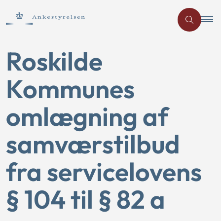
Roskilde
Kommunes
omlægning af
samværstilbud
fra servicelovens
§ 104 til § 82 a