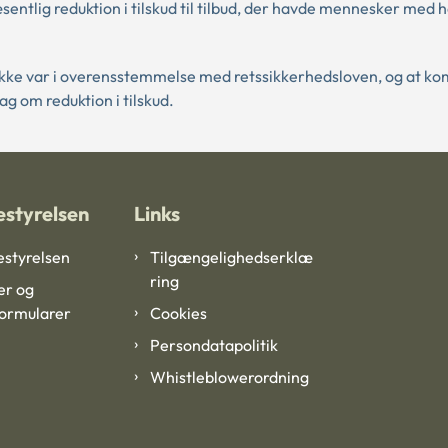
tlig reduktion i tilskud til tilbud, der havde mennesker med 
ikke var i overensstemmelse med retssikkerhedsloven, og at 
g om reduktion i tilskud.
styrelsen
Links
styrelsen
Tilgængelighedserklæ
ring
er og
formularer
Cookies
Persondatapolitik
Whistleblowerordning