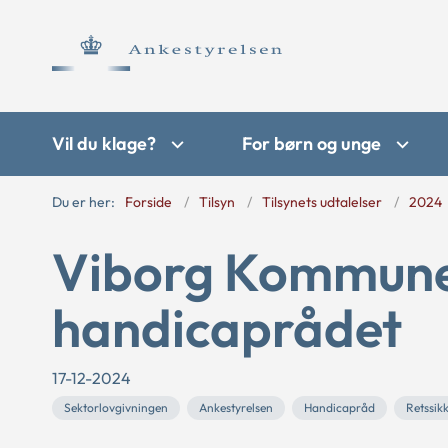
Vil du klage?
For børn og unge
Du er her:
Forside
Tilsyn
Tilsynets udtalelser
2024
Viborg Kommunes
handicaprådet
17-12-2024
Sektorlovgivningen
Ankestyrelsen
Handicapråd
Retssik