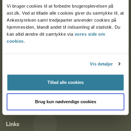
Vi bruger cookies til at forbedre brugeroplevelsen på
ast.dk. Ved at tillade alle cookies giver du samtykke til, at
Ankestyrelsen Aalborg
Ankestyrelsen samt tredjeparter anvender cookies på
hjemmesiden, blandt andet til indsamling af statistik. Du
Ankestyrelsen København
kan altid ændre dit samtykke via
vores side om
cookies
.
EAN: 57 98 000 35 48 21
CVR: 1007 4002
Vis detaljer
Tillad alle cookies
Om Ankestyrelsen
Om Ankestyrelsen
Brug kun nødvendige cookies
Blanketter og kontaktformularer
Links