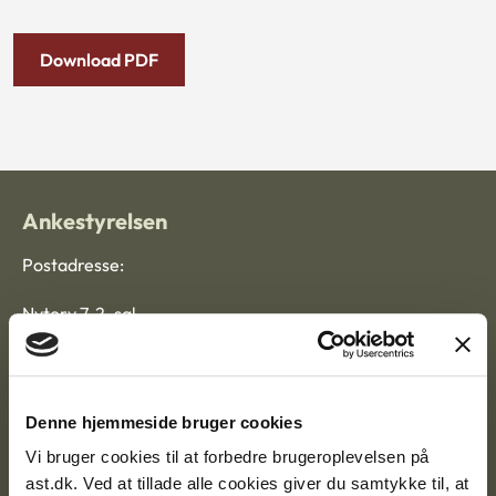
Download PDF
Ankestyrelsen
Postadresse:
Nytorv 7, 2. sal
9000 Aalborg
Denne hjemmeside bruger cookies
Ankestyrelsen Aalborg
Vi bruger cookies til at forbedre brugeroplevelsen på
ast.dk. Ved at tillade alle cookies giver du samtykke til, at
Ankestyrelsen København