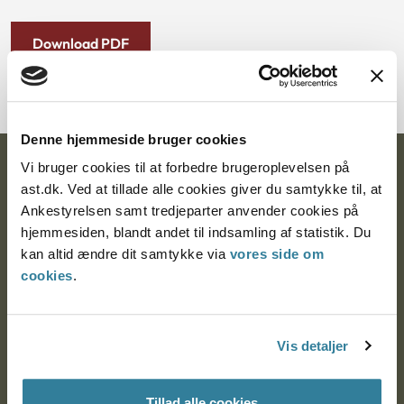
Download PDF
Denne hjemmeside bruger cookies
Vi bruger cookies til at forbedre brugeroplevelsen på
Ankestyrelsen
ast.dk. Ved at tillade alle cookies giver du samtykke til, at
Postadresse:
Ankestyrelsen samt tredjeparter anvender cookies på
hjemmesiden, blandt andet til indsamling af statistik. Du
Nytorv 7, 2. sal
kan altid ændre dit samtykke via
vores side om
9000 Aalborg
cookies
.
Ankestyrelsen Aalborg
Vis detaljer
Ankestyrelsen København
Tillad alle cookies