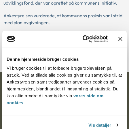
udviklingsfond, der var oprettet på kommunens initiativ.
Ankestyrelsen vurderede, at kommunens praksis var i strid
med planlovgivningen.
Download PDF
Denne hjemmeside bruger cookies
Vi bruger cookies til at forbedre brugeroplevelsen på
ast.dk. Ved at tillade alle cookies giver du samtykke til, at
Ankestyrelsen samt tredjeparter anvender cookies på
Ankestyrelsen
hjemmesiden, blandt andet til indsamling af statistik. Du
kan altid ændre dit samtykke via
vores side om
Postadresse:
cookies
.
Nytorv 7, 2. sal
9000 Aalborg
Vis detaljer