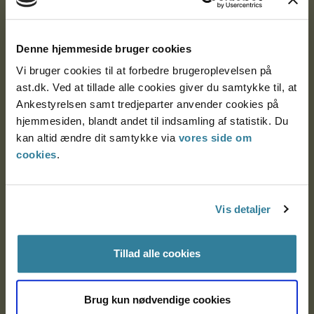
Ankestyrelsen
Postadresse:
Denne hjemmeside bruger cookies
Vi bruger cookies til at forbedre brugeroplevelsen på
Nytorv 7, 2. sal
ast.dk. Ved at tillade alle cookies giver du samtykke til, at
9000 Aalborg
Ankestyrelsen samt tredjeparter anvender cookies på
hjemmesiden, blandt andet til indsamling af statistik. Du
kan altid ændre dit samtykke via
vores side om
Ankestyrelsen Aalborg
cookies
.
Ankestyrelsen København
Vis detaljer
EAN: 57 98 000 35 48 21
Tillad alle cookies
CVR: 1007 4002
Brug kun nødvendige cookies
Om Ankestyrelsen