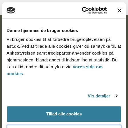
Ankestyrelsen
Denne hjemmeside bruger cookies
Postadresse:
Vi bruger cookies til at forbedre brugeroplevelsen på
ast.dk. Ved at tillade alle cookies giver du samtykke til, at
Nytorv 7, 2. sal
Ankestyrelsen samt tredjeparter anvender cookies på
9000 Aalborg
hjemmesiden, blandt andet til indsamling af statistik. Du
kan altid ændre dit samtykke via
vores side om
cookies
.
Ankestyrelsen Aalborg
Vis detaljer
Ankestyrelsen København
Tillad alle cookies
EAN: 57 98 000 35 48 21
CVR: 1007 4002