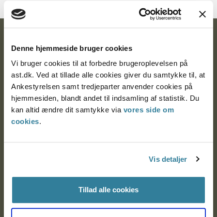
Ankestyrelsen
Denne hjemmeside bruger cookies
Postadresse:
Vi bruger cookies til at forbedre brugeroplevelsen på
ast.dk. Ved at tillade alle cookies giver du samtykke til, at
Nytorv 7, 2. sal
Ankestyrelsen samt tredjeparter anvender cookies på
9000 Aalborg
hjemmesiden, blandt andet til indsamling af statistik. Du
kan altid ændre dit samtykke via
vores side om
cookies
.
Ankestyrelsen Aalborg
Ankestyrelsen København
Vis detaljer
Tillad alle cookies
EAN: 57 98 000 35 48 21
CVR: 1007 4002