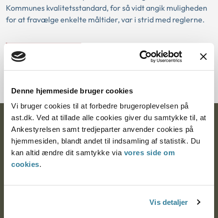
Kommunes kvalitetsstandard, for så vidt angik muligheden
for at fravælge enkelte måltider, var i strid med reglerne.
Download PDF
Denne hjemmeside bruger cookies
Vi bruger cookies til at forbedre brugeroplevelsen på
ast.dk. Ved at tillade alle cookies giver du samtykke til, at
Ankestyrelsen
Ankestyrelsen samt tredjeparter anvender cookies på
hjemmesiden, blandt andet til indsamling af statistik. Du
Postadresse:
kan altid ændre dit samtykke via
vores side om
cookies
.
Nytorv 7, 2. sal
9000 Aalborg
Vis detaljer
Ankestyrelsen Aalborg