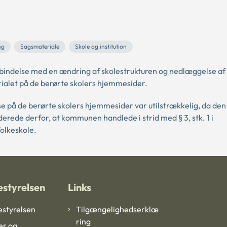
ng
Sagsmateriale
Skole og institution
bindelse med en ændring af skolestrukturen og nedlæggelse af
rialet på de berørte skolers hjemmesider.
 på de berørte skolers hjemmesider var utilstrækkelig, da den
erede derfor, at kommunen handlede i strid med § 3, stk. 1 i
olkeskole.
styrelsen
Links
styrelsen
Tilgængelighedserklæ
ring
er og