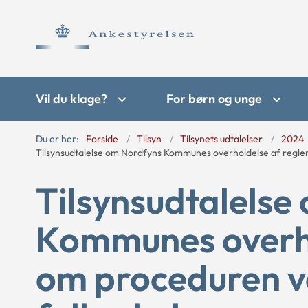
Vil du klage?
For børn og unge
Du er her:
Forside
Tilsyn
Tilsynets udtalelser
2024
Tilsynsudtalelse om Nordfyns Kommunes overholdelse af regle
Tilsynsudtalelse
Kommunes overho
om proceduren v