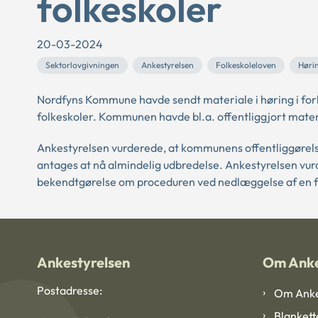
folkeskoler
20-03-2024
Sektorlovgivningen
Ankestyrelsen
Folkeskoleloven
Høri
Nordfyns Kommune havde sendt materiale i høring i for
folkeskoler. Kommunen havde bl.a. offentliggjort mate
Ankestyrelsen vurderede, at kommunens offentliggørelse
antages at nå almindelig udbredelse. Ankestyrelsen vurd
bekendtgørelse om proceduren ved nedlæggelse af en f
Ankestyrelsen
Om Anke
Postadresse:
Om Anke
Blankett