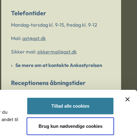
Telefontider
Mandag-torsdag kl. 9-15, fredag kl. 9-12
Mail:
ast@ast.dk
Sikker mail:
sikkermail@ast.dk
Se mere om at kontakte Ankestyrelsen
Receptionens åbningstider
Mandag-torsdag kl. 9-15, fredag kl. 9-13
Tillad alle cookies
r du
Er du bekymret for et barn/en ung?
andet til
Brug kun nødvendige cookies