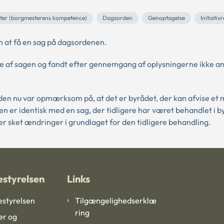
ter (borgmesterens kompetence)
Dagsorden
Genoptagelse
Initiativr
 at få en sag på dagsordenen.
af sagen og fandt efter gennemgang af oplysningerne ikke anl
den nu var opmærksom på, at det er byrådet, der kan afvise et
n er identisk med en sag, der tidligere har været behandlet i b
t er sket ændringer i grundlaget for den tidligere behandling.
styrelsen
Links
styrelsen
Tilgængelighedserklæ
ring
er og