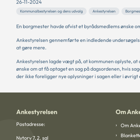
26-11-2024
Kommunalbestyrelsen og dens udvalg
Ankestyrelsen
Borgmes
En borgmester havde afvist et byrådsmedlems ønske om
Ankestyrelsen gennemførte en indledende undersøgelse 
at gøre mere.
Ankestyrelsen lagde vægt på, at kommunen oplyste, at 
ønske om at få optaget en sag på dagsordenen, hvis sage
der ikke foreligger nye oplysninger i sagen eller i øvrig
Ankestyrelsen
Om Anke
Postadresse:
Om Anke
Blankett
Nytorv 7, 2. sal