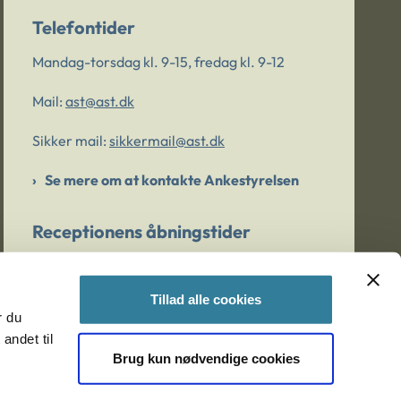
Telefontider
Mandag-torsdag kl. 9-15, fredag kl. 9-12
Mail:
ast@ast.dk
Sikker mail:
sikkermail@ast.dk
Se mere om at kontakte Ankestyrelsen
Receptionens åbningstider
Mandag-torsdag kl. 9-15, fredag kl. 9-13
Tillad alle cookies
r du
Er du bekymret for et barn/en ung?
andet til
Brug kun nødvendige cookies