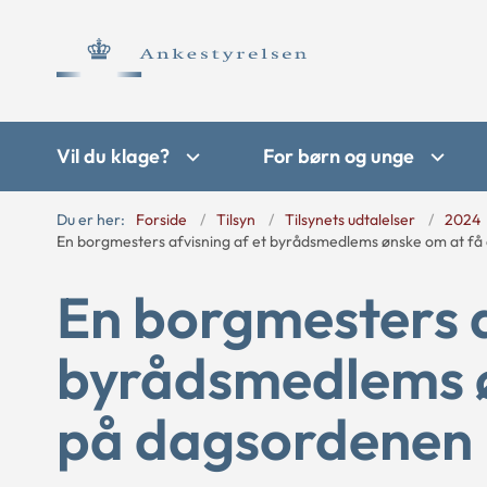
Vil du klage?
For børn og unge
Du er her:
Forside
Tilsyn
Tilsynets udtalelser
2024
En borgmesters afvisning af et byrådsmedlems ønske om at få
En borgmesters a
byrådsmedlems ø
på dagsordenen