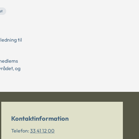
et
edning til
 medlems
yrådet, og
Kontaktinformation
Telefon:
33 41 12 00