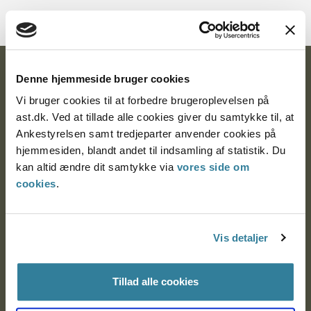
Ankestyrelsen
Denne hjemmeside bruger cookies
Vi bruger cookies til at forbedre brugeroplevelsen på
Postadresse:
ast.dk. Ved at tillade alle cookies giver du samtykke til, at
Ankestyrelsen samt tredjeparter anvender cookies på
Nytorv 7, 2. sal
hjemmesiden, blandt andet til indsamling af statistik. Du
9000 Aalborg
kan altid ændre dit samtykke via
vores side om
cookies
.
Ankestyrelsen Aalborg
Vis detaljer
Ankestyrelsen København
Tillad alle cookies
EAN: 57 98 000 35 48 21