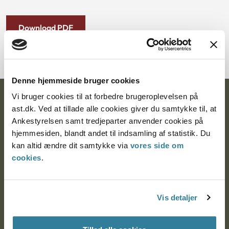
Download PDF
Denne hjemmeside bruger cookies
Vi bruger cookies til at forbedre brugeroplevelsen på
Ankestyrelsen
ast.dk. Ved at tillade alle cookies giver du samtykke til, at
Ankestyrelsen samt tredjeparter anvender cookies på
Postadresse:
hjemmesiden, blandt andet til indsamling af statistik. Du
Nytorv 7, 2. sal
kan altid ændre dit samtykke via
vores side om
9000 Aalborg
cookies
.
Ankestyrelsen Aalborg
Vis detaljer
Ankestyrelsen København