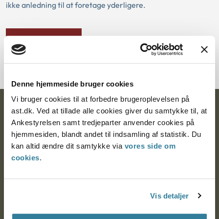
ikke anledning til at foretage yderligere.
Download PDF
Denne hjemmeside bruger cookies
Vi bruger cookies til at forbedre brugeroplevelsen på
Ankestyrelsen
ast.dk. Ved at tillade alle cookies giver du samtykke til, at
Ankestyrelsen samt tredjeparter anvender cookies på
Postadresse:
hjemmesiden, blandt andet til indsamling af statistik. Du
kan altid ændre dit samtykke via
vores side om
Nytorv 7, 2. sal
cookies
.
9000 Aalborg
Vis detaljer
Ankestyrelsen Aalborg