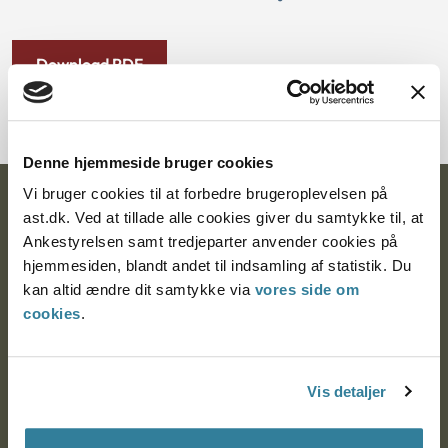
Download PDF
Denne hjemmeside bruger cookies
Vi bruger cookies til at forbedre brugeroplevelsen på
Ankestyrelsen
ast.dk. Ved at tillade alle cookies giver du samtykke til, at
Ankestyrelsen samt tredjeparter anvender cookies på
Postadresse:
hjemmesiden, blandt andet til indsamling af statistik. Du
kan altid ændre dit samtykke via
vores side om
Nytorv 7, 2. sal
cookies
.
9000 Aalborg
Vis detaljer
Ankestyrelsen Aalborg