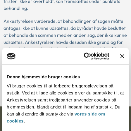
fristen ikke er overholdt, kan fremsættes under punktets
behandling.
Ankestyrelsen vurderede, at behandlingen af sagen måtte
antages ikke at kunne udsættes, da byrådet havde besluttet
at behandle den sammen med en anden sag, der ikke kunne
udsættes. Ankestyrelsen havde desuden ikke grundlag for
at konkludere, at der ikke havde været enighed i byrådet
om at behandle sagen uanset fristoverskridelsen.
Denne hjemmeside bruger cookies
Download PDF
Vi bruger cookies til at forbedre brugeroplevelsen på
ast.dk. Ved at tillade alle cookies giver du samtykke til, at
Ankestyrelsen samt tredjeparter anvender cookies på
hjemmesiden, blandt andet til indsamling af statistik. Du
kan altid ændre dit samtykke via
vores side om
Ankestyrelsen
cookies
.