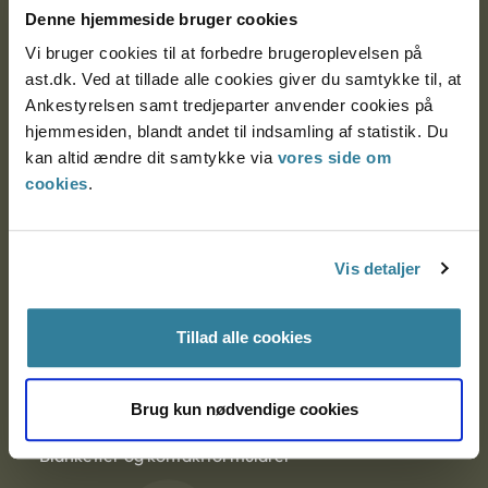
Nytorv 7, 2. sal
Denne hjemmeside bruger cookies
9000 Aalborg
Vi bruger cookies til at forbedre brugeroplevelsen på
ast.dk. Ved at tillade alle cookies giver du samtykke til, at
Ankestyrelsen samt tredjeparter anvender cookies på
Ankestyrelsen Aalborg
hjemmesiden, blandt andet til indsamling af statistik. Du
kan altid ændre dit samtykke via
vores side om
Ankestyrelsen København
cookies
.
EAN: 57 98 000 35 48 21
Vis detaljer
CVR: 1007 4002
Tillad alle cookies
Om Ankestyrelsen
Brug kun nødvendige cookies
Om Ankestyrelsen
Blanketter og kontaktformularer