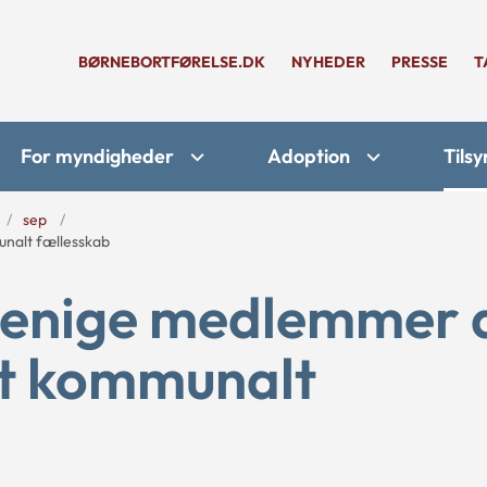
BØRNEBORTFØRELSE.DK
NYHEDER
PRESSE
T
For myndigheder
Adoption
Tilsy
sep
unalt fællesskab
 menige medlemmer 
et kommunalt