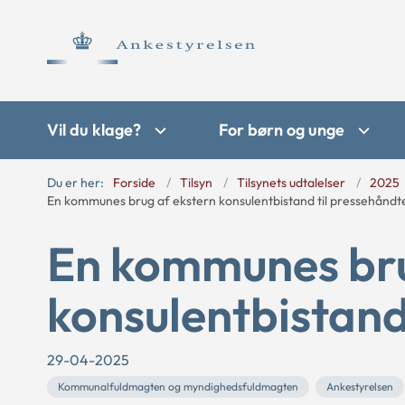
Vil du klage?
For børn og unge
Du er her:
Forside
Tilsyn
Tilsynets udtalelser
2025
En kommunes brug af ekstern konsulentbistand til pressehåndt
En kommunes bru
konsulentbistand
29-04-2025
Kommunalfuldmagten og myndighedsfuldmagten
Ankestyrelsen