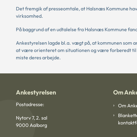
Det fremgik af presseomtale, at Halsnæs Kommune havd
virksomhed.
På baggrund af en udtalelse fra Halsnæs Kommune fandt 
Ankestyrelsen lagde bl.a. vægt på, at kommunen som an
at være orienteret om situationen og være forberedt ti
miste deres arbejde.
Ankestyrelsen
Om Anke
Postadresse:
Om Anke
Blankett
Nytorv 7, 2. sal
kontakt
9000 Aalborg