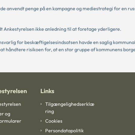
e anvendt penge på en kampagne og mediestrategi for en russ
Ankestyrelsen ikke anledning til at foretage yderligere.
svarlig for beskæftigelsesindsatsen havde en saglig kommunal 
l at håndtere risikoen for, at en stor gruppe af kommunens borg
styrelsen
Links
styrelsen
Tilgængelighedserklæ
ring
er og
formularer
Cookies
Persondatapolitik