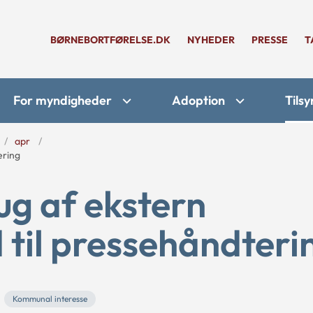
BØRNEBORTFØRELSE.DK
NYHEDER
PRESSE
T
For myndigheder
Adoption
Tilsy
apr
ering
g af ekstern
 til pressehåndteri
Kommunal interesse