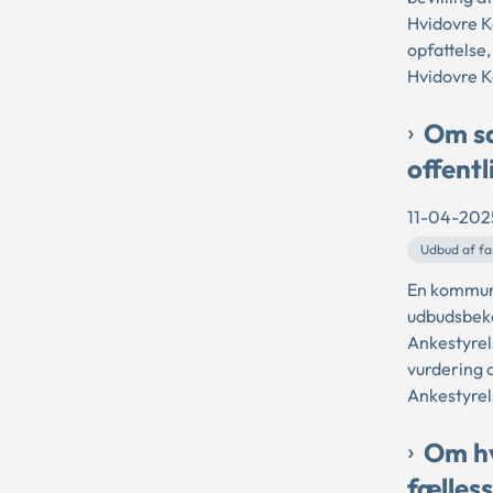
Hvidovre K
opfattelse
Hvidovre K
Om sa
offentl
11-04-202
Udbud af fa
En kommune
udbudsbeken
Ankestyrel
vurdering 
Ankestyrel
Om hv
fælless