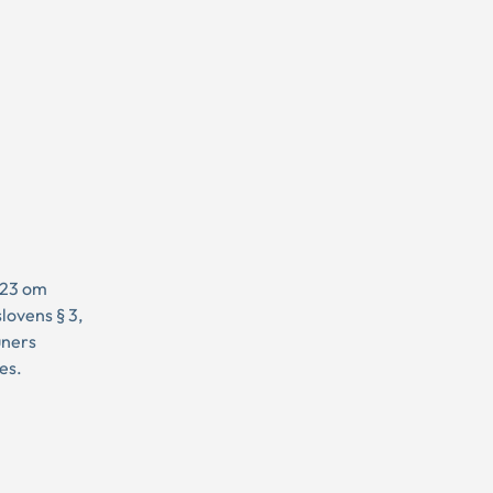
023 om
lovens § 3,
uners
es.