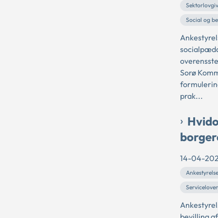
Sektorlovgi
Social og b
Ankestyrel
socialpædag
overensste
Sorø Kommun
formulerin
prak...
Hvido
borgere
14-04-20
Ankestyrels
Servicelove
Ankestyrel
bevilling af