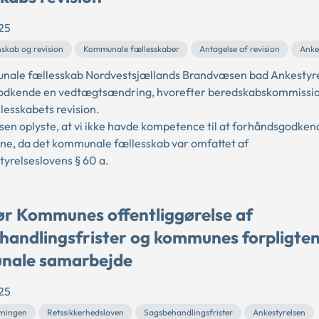
25
nskab og revision
Kommunale fællesskaber
Antagelse af revision
Anke
nale fællesskab Nordvestsjællands Brandvæsen bad Ankestyr
odkende en vedtægtsændring, hvorefter beredskabskommissio
lesskabets revision.
sen oplyste, at vi ikke havde kompetence til at forhåndsgodken
e, da det kommunale fællesskab var omfattet af
relseslovens § 60 a.
r Kommunes offentliggørelse af
handlingsfrister og kommunes forpligte
nale samarbejde
25
vningen
Retssikkerhedsloven
Sagsbehandlingsfrister
Ankestyrelsen