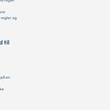
ed regler
ere
 regler og
 til
 på en
kke