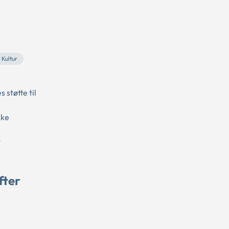
Kultur
støtte til
kke
t
fter