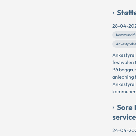
Støtte
28-04-20
Kommunalfu
Ankestyrels
Ankestyrel
festivalen 
På baggrun
anledning t
Ankestyrel
kommunen i
Sorø 
service
24-04-20