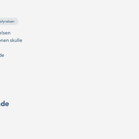
styrelsen
elsen
nen skulle
de
nde