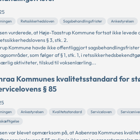
25
vningen
Retssikkerhedsloven
Sagsbehandlingsfrister
Ankestyrelsen
sen vurderede, at Høje-Taastrup Kommune fortsat ikke levede op
retssikkerhedslovens § 3, stk. 2.
rup Kommune havde ikke offentliggjort sagsbehandlingsfrister 
agsområder, som følger af § 1, stk. 1, i retssikkerhedsbekendtgø
særlig aktiviteter, tilskud til voksenlærling...
raa Kommunes kvalitetsstandard for st
ervicelovens § 85
25
vningen
Ankestyrelsen
Kvalitetsstandard
Serviceloven
Serviceniv
eskæftigelse
sen var blevet opmærksom på, at Aabenraa Kommunes kvalite