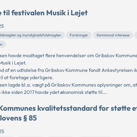
 til festivalen Musik i Lejet
25
ldmagten og myndighedsfuldmagten
Foreninger
Kommunal interesse
en
sen havde modtaget flere henvendelser om Gribskov Kommunes 
Musik i Lejet.
d af en udtalelse fra Gribskov Kommune fandt Ankestyrelsen i
il at foretage yderligere.
sen lagde bl.a. vægt på Gribskov Kommunes oplysninger om, a
kke siden 2017 havde ydet økonomisk støtte til...
Kommunes kvalitetsstandard for støtte e
lovens § 85
25