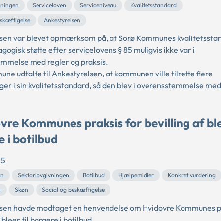
vningen
Serviceloven
Serviceniveau
Kvalitetsstandard
eskæftigelse
Ankestyrelsen
sen var blevet opmærksom på, at Sorø Kommunes kvalitetsstan
ogisk støtte efter servicelovens § 85 muligvis ikke var i
mmelse med regler og praksis.
e udtalte til Ankestyrelsen, at kommunen ville tilrette flere
ger i sin kvalitetsstandard, så den blev i overensstemmelse med
vre Kommunes praksis for bevilling af ble
 i botilbud
25
en
Sektorlovgivningen
Botilbud
Hjælpemidler
Konkret vurdering
n
Skøn
Social og beskæftigelse
sen havde modtaget en henvendelse om Hvidovre Kommunes pr
 bleer til borgere i botilbud.