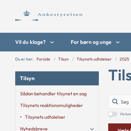
Vil du klage?
For børn og unge
Du er her:
Forside
Tilsyn
Tilsynets udtalelser
2025
Til
Tilsyn
Sådan behandler tilsynet en sag
Tilsynets reaktionsmuligheder
Vis kun
Tilsynets udtalelser
Nyhedsbreve
Vælg 