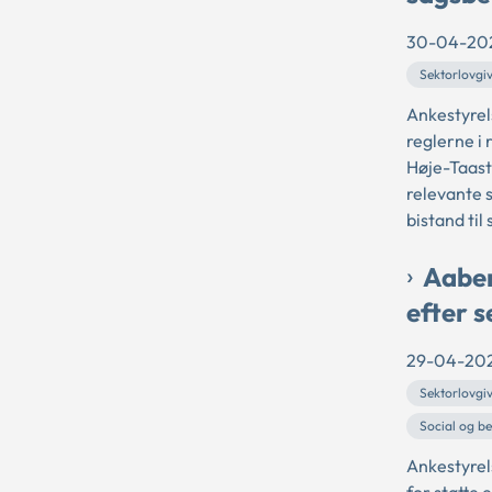
30-04-20
Sektorlovgi
Ankestyrel
reglerne i 
Høje-Taast
relevante s
bistand til 
Aaben
efter s
29-04-20
Sektorlovgi
Social og b
Ankestyrel