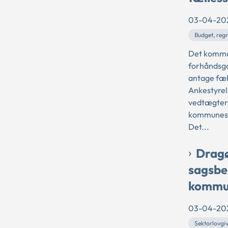
03-04-20
Budget, reg
Det kommu
forhåndsg
antage fæl
Ankestyrel
vedtægtern
kommunesty
Det...
Dragø
sagsbe
kommu
03-04-20
Sektorlovgi