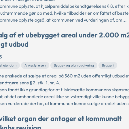
ommune oplyste, at hjælpemiddelbekendtgørelsens § 8, efte
, udtømmende gør op med, hvilke tilbud der er omfattet af bes
ommune oplyste også, at kommunen ved vurderingen af, om...
lg af et ubebygget areal under 2.000 m
igt udbud
5
st ejendom
Ankestyrelsen
Bygge- og planlovgivning
Byggeri
 ønskede at sælge et areal på 560 m2 uden offentligt udbud e
dtgørelsens § 2, stk. 1, nr. 4.
sen fandt ikke grundlag for at tilsidesætte kommunens skønsm
af, at det omhandlede areal ikke selvstændigt ville kunne bebyg
sen vurderede derfor, at kommunen kunne sælge arealet uden o
ilket organ der antager et kommunalt
kabs revision