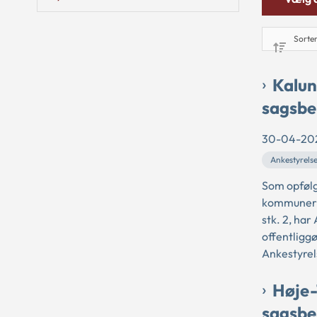
Kalun
sagsbe
30-04-20
Ankestyrels
Som opfølg
kommunerne
stk. 2, ha
offentligg
Ankestyrel
Høje-
sagsbe