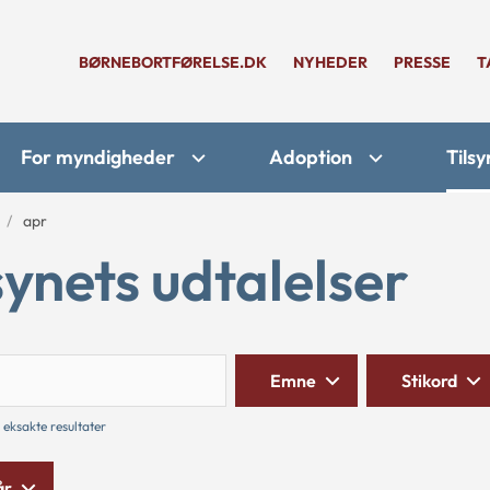
BØRNEBORTFØRELSE.DK
NYHEDER
PRESSE
T
For myndigheder
Adoption
Tilsy
apr
synets udtalelser
Søg
Emne
Stikord
 eksakte resultater
år