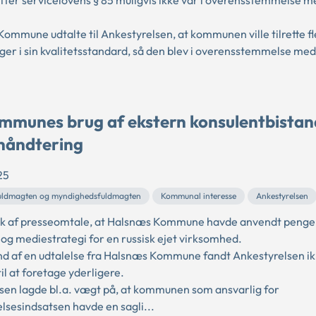
efter servicelovens § 85 muligvis ikke var i overensstemmelse m
ommune udtalte til Ankestyrelsen, at kommunen ville tilrette fl
ger i sin kvalitetsstandard, så den blev i overensstemmelse med
mmunes brug af ekstern konsulentbistand
håndtering
25
ldmagten og myndighedsfuldmagten
Kommunal interesse
Ankestyrelsen
k af presseomtale, at Halsnæs Kommune havde anvendt penge
g mediestrategi for en russisk ejet virksomhed.
d af en udtalelse fra Halsnæs Kommune fandt Ankestyrelsen i
il at foretage yderligere.
sen lagde bl.a. vægt på, at kommunen som ansvarlig for
lsesindsatsen havde en sagli...