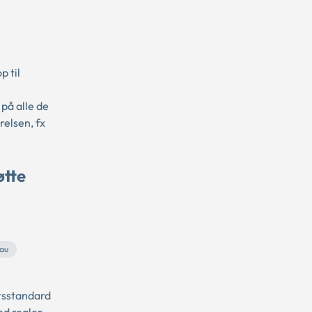
 til
på alle de
relsen, fx
øtte
eau
tsstandard