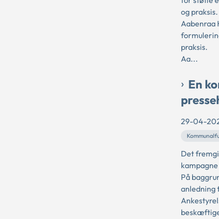
for støtte 
og praksis.
Aabenraa K
formulerin
praksis.
Aa...
En ko
presse
29-04-20
Kommunalfu
Det fremgi
kampagne o
På baggrun
anledning t
Ankestyrel
beskæftige