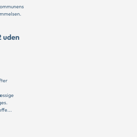
r kommunens
temmelsen.
2 uden
fter
æssige
ges.
ffe...