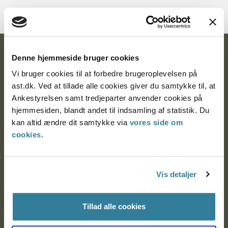
Ankestyrelsen
Denne hjemmeside bruger cookies
Vi bruger cookies til at forbedre brugeroplevelsen på
Postadresse:
ast.dk. Ved at tillade alle cookies giver du samtykke til, at
Ankestyrelsen samt tredjeparter anvender cookies på
Nytorv 7, 2. sal
hjemmesiden, blandt andet til indsamling af statistik. Du
9000 Aalborg
kan altid ændre dit samtykke via
vores side om
cookies
.
Ankestyrelsen Aalborg
Vis detaljer
Ankestyrelsen København
Tillad alle cookies
EAN: 57 98 000 35 48 21