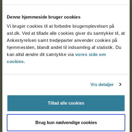
Postadresse:
Denne hjemmeside bruger cookies
Nytorv 7, 2. sal
Vi bruger cookies til at forbedre brugeroplevelsen på
9000 Aalborg
ast.dk. Ved at tillade alle cookies giver du samtykke til, at
Ankestyrelsen samt tredjeparter anvender cookies på
hjemmesiden, blandt andet til indsamling af statistik. Du
Ankestyrelsen Aalborg
kan altid ændre dit samtykke via
vores side om
cookies
.
Ankestyrelsen København
Vis detaljer
EAN: 57 98 000 35 48 21
CVR: 1007 4002
Tillad alle cookies
Brug kun nødvendige cookies
Om Ankestyrelsen