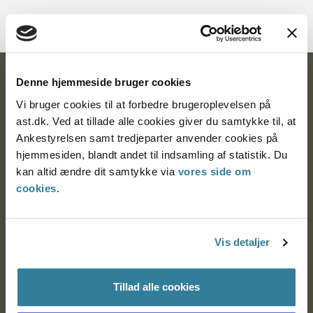
Ankestyrelsen
Denne hjemmeside bruger cookies
Vi bruger cookies til at forbedre brugeroplevelsen på
Postadresse:
ast.dk. Ved at tillade alle cookies giver du samtykke til, at
Ankestyrelsen samt tredjeparter anvender cookies på
Nytorv 7, 2. sal
hjemmesiden, blandt andet til indsamling af statistik. Du
9000 Aalborg
kan altid ændre dit samtykke via
vores side om
cookies
.
Ankestyrelsen Aalborg
Vis detaljer
Ankestyrelsen København
Tillad alle cookies
EAN: 57 98 000 35 48 21