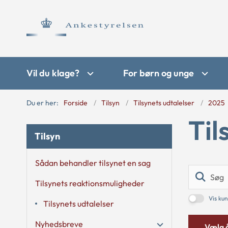
Vil du klage?
For børn og unge
Du er her:
Forside
Tilsyn
Tilsynets udtalelser
2025
Til
Tilsyn
Sådan behandler tilsynet en sag
Tilsynets reaktionsmuligheder
Vis kun
Tilsynets udtalelser
Nyhedsbreve
Vælg 