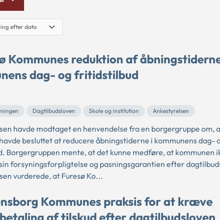
ø Kommunes reduktion af åbningstiderne
ens dag- og fritidstilbud
5
vningen
Dagtilbudsloven
Skole og institution
Ankestyrelsen
sen havde modtaget en henvendelse fra en borgergruppe om, a
vde besluttet at reducere åbningstiderne i kommunens dag- 
bud. Borgergruppen mente, at det kunne medføre, at kommunen ik
sin forsyningsforpligtelse og pasningsgarantien efter dagtilbud
sen vurderede, at Furesø Ko...
nsborg Kommunes praksis for at kræve
betaling af tilskud efter dagtilbudsloven