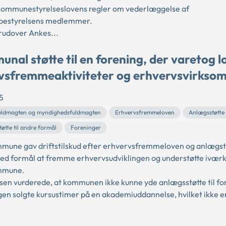
kommunestyrelseslovens regler om vederlæggelse af
estyrelsens medlemmer.
rudover Ankes...
nal støtte til en forening, der varetog l
vsfremmeaktiviteter og erhvervsvirkso
5
ldmagten og myndighedsfuldmagten
Erhvervsfremmeloven
Anlægsstøtte
øtte til andre formål
Foreninger
mune gav driftstilskud efter erhvervsfremmeloven og anlægstil
ed formål at fremme erhvervsudviklingen og understøtte iværk
mmune.
sen vurderede, at kommunen ikke kunne yde anlægsstøtte til fo
gen solgte kursustimer på en akademiuddannelse, hvilket ikke er