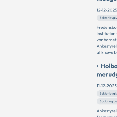
12-12-202
Sektorlovgi
Fredensbor
institution
var barne
Ankestyrel
at kræve be
Holbæ
merudg
11-12-2025
Sektorlovgi
Social og b
Ankestyrel