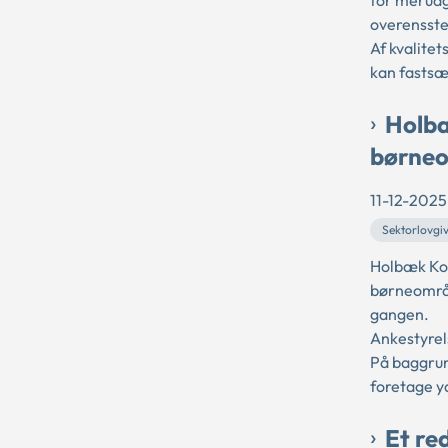
for merudgi
overensste
Af kvalitet
kan fastsæt
Holbæ
børne
11-12-2025
Sektorlovgi
Holbæk Kom
børneområ
gangen.
Ankestyrel
På baggrun
foretage y
Et re