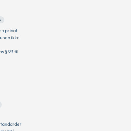
n
n privat
munen ikke
 § 93 til
standarder