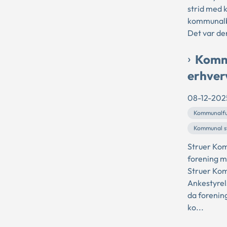
strid med 
kommunalb
Det var de
Kommu
erhver
08-12-202
Kommunalfu
Kommunal st
Struer Kom
forening m
Struer Ko
Ankestyrel
da forenin
ko...