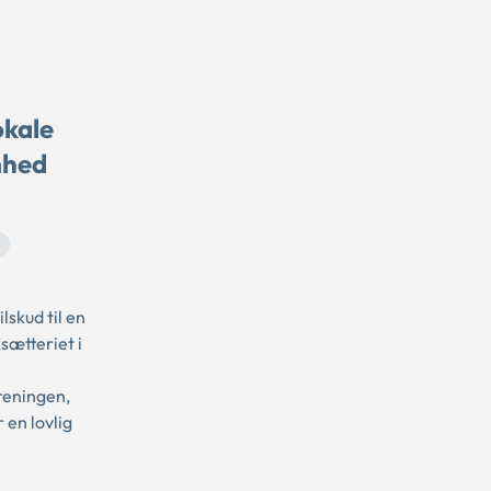
okale
mhed
skud til en
sætteriet i
reningen,
 en lovlig