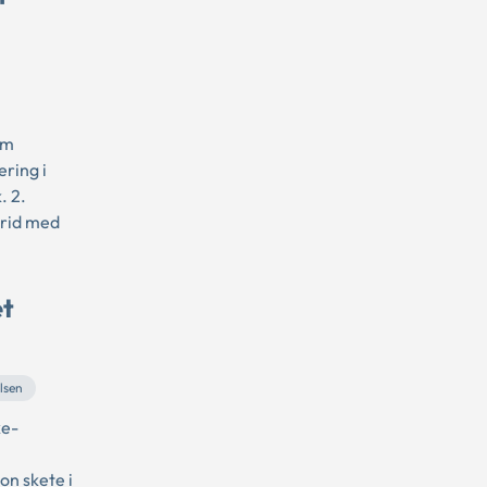
om
ring i
. 2.
trid med
et
lsen
ke-
on skete i