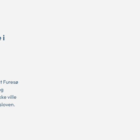
 i
t Furesø
og
ke ville
sloven.