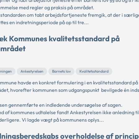
fter og tabt arbejdsfortjeneste efter barnets lov §§ 86 og 87 ik
mmelse med regler og praksis på området.
sstandarden om tabt arbejdsfortjeneste fremgik, at der i særlig
tes en indretningsperiode på op til tre...
k Kommunes kvalitetsstandard på
området
vningen
Ankestyrelsen
Barnets lov
Kvalitetsstandard
mune havde en konkret formulering i en kvalitetsstandard på
det, hvorefter kommunen som udgangspunkt bevilgede én inds
sen gennemførte en indledende undersøgelse af sagen.
d af kommunes udtalelse fandt Ankestyrelsen ikke anledning til
derligere. Vi lagde vægt på kommunens oplys...
dningsberedskabs overholdelse af princi