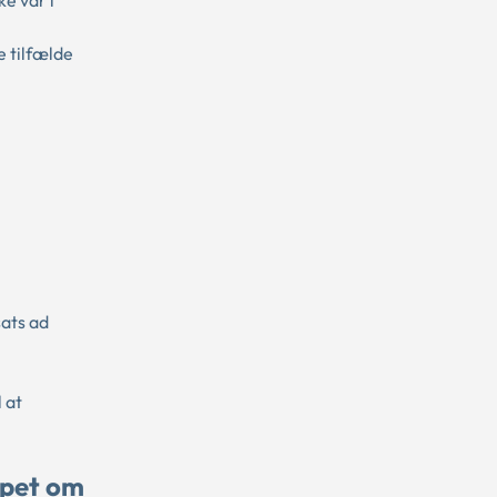
ke var i
e tilfælde
ats ad
 at
ppet om