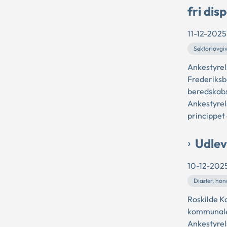
fri dis
11-12-2025
Sektorlovgi
Ankestyrel
Frederiksb
beredskabsl
Ankestyrel
princippet 
Udlev
10-12-202
Diæter, hon
Roskilde K
kommunale 
Ankestyrels