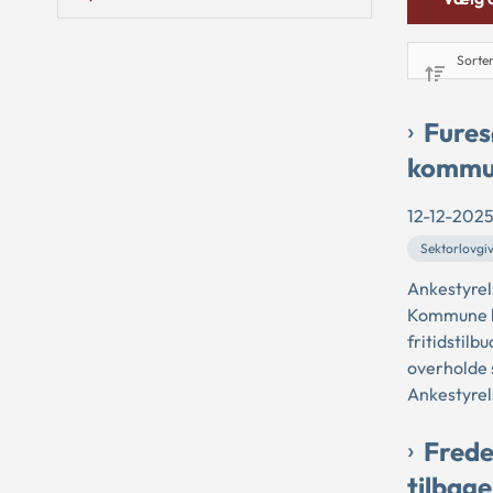
Fures
kommun
12-12-202
Sektorlovgi
Ankestyrel
Kommune ha
fritidstil
overholde 
Ankestyrel
Frede
tilbage