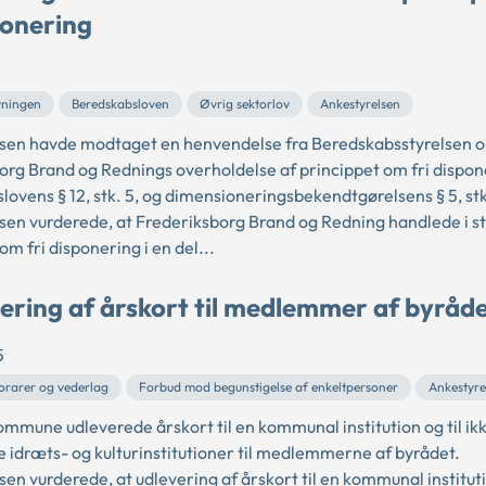
ponering
vningen
Beredskabsloven
Øvrig sektorlov
Ankestyrelsen
sen havde modtaget en henvendelse fra Beredskabsstyrelsen 
org Brand og Rednings overholdelse af princippet om fri dispone
ovens § 12, stk. 5, og dimensioneringsbekendtgørelsens § 5, stk
sen vurderede, at Frederiksborg Brand og Redning handlede i s
om fri disponering i en del...
ering af årskort til medlemmer af byråd
5
orarer og vederlag
Forbud mod begunstigelse af enkeltpersoner
Ankestyre
ommune udleverede årskort til en kommunal institution og til ik
idræts- og kulturinstitutioner til medlemmerne af byrådet.
en vurderede, at udlevering af årskort til en kommunal instituti