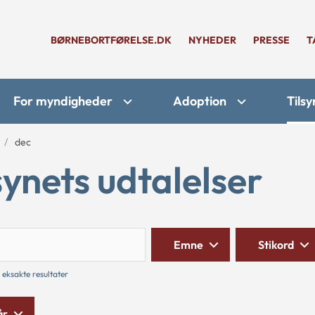
BØRNEBORTFØRELSE.DK
NYHEDER
PRESSE
T
For myndigheder
Adoption
Tilsy
dec
synets udtalelser
Søg
Emne
Stikord
 eksakte resultater
år