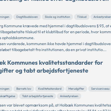
5
vningen
Dagtilbudsloven
Skole og institution
Tilskud
Ankestyrelse
g Kommune krævede med hjemmel i dagtilbudslovens § 93, at e
 tilbagebetalte tilskud til et klubtilbud for en periode, hvor kom
ts opholdskommune.
sen vurderede, kommunen ikke havde hjemmel i dagtilbudslovens
løbet tilbagebetalt fra institutionen, da en privat institutio...
k Kommunes kvalitetsstandarder for
ifter og tabt arbejdsfortjeneste
vningen
Barnets lov
Kvalitetsstandard
Merudgifter
Serviceniveau
eskæftigelse
Tabt arbejdsfortjeneste
Ankestyrelsen
sen var blevet opmærksom på, at Holbæk Kommunes kvalitets