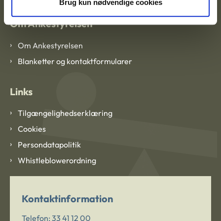
Brug kun nødvendige cookies
Om Ankestyrelsen
Om Ankestyrelsen
Blanketter og kontaktformularer
Links
Tilgængelighedserklæring
Cookies
Persondatapolitik
Whistleblowerordning
Kontaktinformation
Telefon:
33 41 12 00