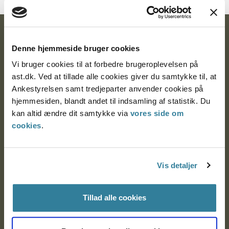
Ankestyrelsen
Denne hjemmeside bruger cookies
Postadresse:
Vi bruger cookies til at forbedre brugeroplevelsen på
ast.dk. Ved at tillade alle cookies giver du samtykke til, at
Nytorv 7, 2. sal
Ankestyrelsen samt tredjeparter anvender cookies på
9000 Aalborg
hjemmesiden, blandt andet til indsamling af statistik. Du
kan altid ændre dit samtykke via
vores side om
cookies
.
Ankestyrelsen Aalborg
Ankestyrelsen København
Vis detaljer
Tillad alle cookies
EAN: 57 98 000 35 48 21
CVR: 1007 4002