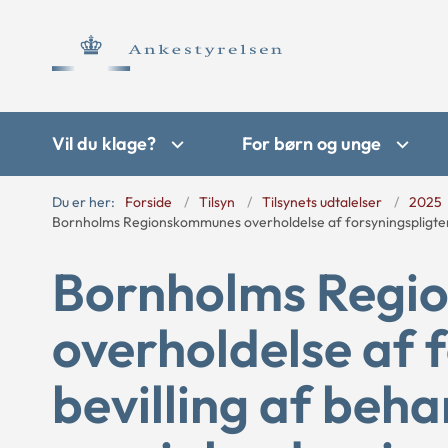
Vil du klage?
For børn og unge
Du er her:
Forside
Tilsyn
Tilsynets udtalelser
2025
Bornholms Regionskommunes overholdelse af forsyningspligten v
Bornholms Regi
overholdelse af 
bevilling af beha