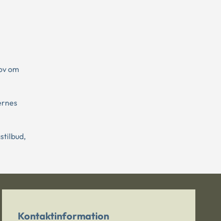
lov om
ernes
stilbud,
Kontaktinformation