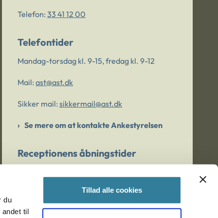
Telefon:
33 41 12 00
Telefontider
Mandag-torsdag kl. 9-15, fredag kl. 9-12
Mail:
ast@ast.dk
Sikker mail:
sikkermail@ast.dk
Se mere om at kontakte Ankestyrelsen
Receptionens åbningstider
Mandag-torsdag kl. 9-15, fredag kl. 9-13
Tillad alle cookies
r du
Er du bekymret for et barn/en ung?
andet til